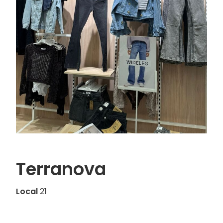
Moda
Restauración
Ocio
Servicios
Hipermercado
Telefonía
Otros
Terranova
Local
21