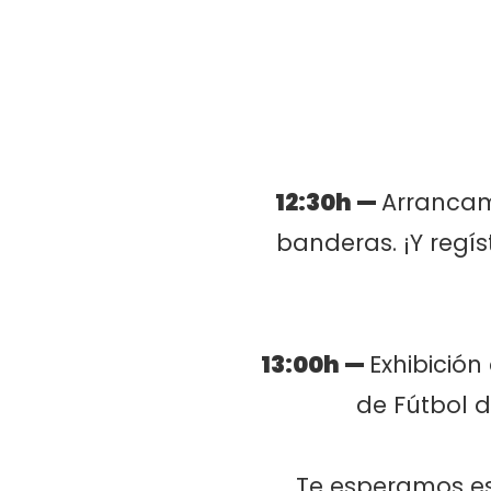
12:30h —
Arrancam
banderas. ¡Y regís
13:00h —
Exhibición
de Fútbol d
Te esperamos est