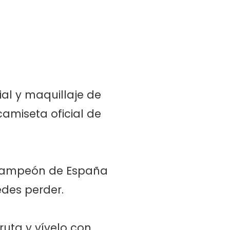
l y maquillaje de
camiseta oficial de
 campeón de España
edes perder.
ruta y vívelo con