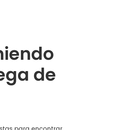
niendo
ega de
stas para encontrar