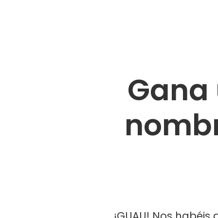
Gana 
nombr
¡GUAU! Nos habéis 