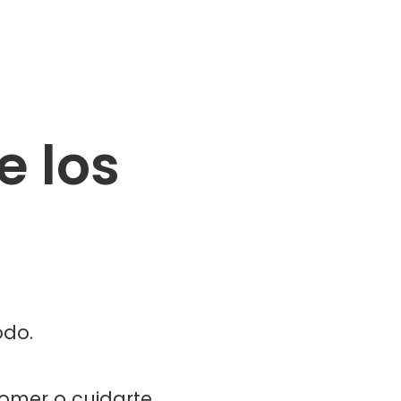
e los
odo.
omer o cuidarte...