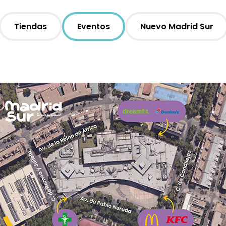
Tiendas
Eventos
Nuevo Madrid Sur
Moda
Restauración
Ocio
Servicios
Hipermercado
Telefonía
Otros