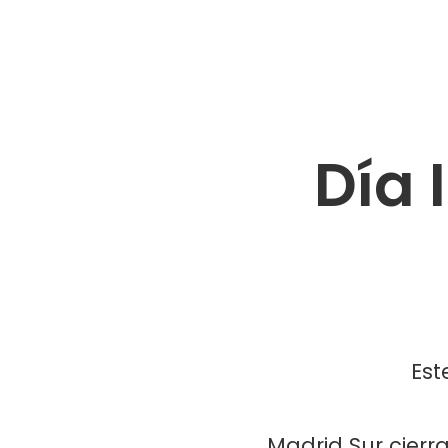
Día 
Est
Madrid Sur cierra